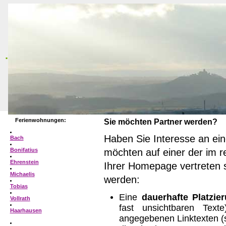
.
Ferienwohnungen:
Sie möchten Partner werden?
Haben Sie Interesse an ei
Bach
möchten auf einer der im 
Bonifatius
Ehrenstein
Ihrer Homepage vertreten s
Michaelis
werden:
Tobias
Eine
dauerhafte Platzie
Vollrath
fast unsichtbaren Tex
Haarhausen
angegebenen Linktexten (s