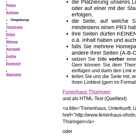
die Platzierung unseres Lin
Preise
oder auf einer mit der St
Anfrage
erfolgen,
Umgebung:
die Seite, auf welche Si
mindestens einen PR3 ha
Thüringen
ihre Seiten dürfen KEINEN
Erfurt
o.ä. Inhalt haben und auch
Weimar
falls Sie mehrere Homepa
Arnstadt
andere Ihrer Seiten (A-B-C
Gotha
setzen Sie bitte
vorher
ein
Eisenach
Gern können Sie dem Thema
einfügen und darin den Link e
Startseite
teilen Sie uns die Seite mit,
ihren Linktext (gern im Forma
Ferienhaus Thüringen
und als HTML-Text (Quelltext)
<a title="Ferienhaus, Unterkunft,
href="http://www.ferienhaus-ohrd
Thüringen</a>
oder