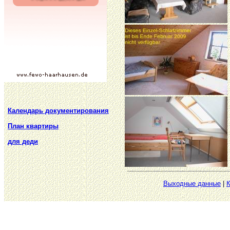
Календарь документирования
План квартиры
для деди
Выходные данные
|
К