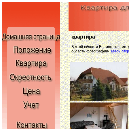
квартира
В этой области Вы можете смот
область фотографии-
здесь отк