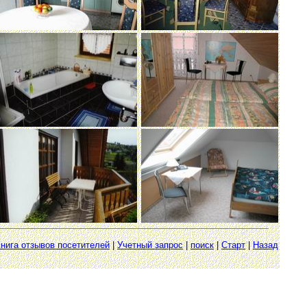
нига отзывов посетителей
|
Учетный запрос
|
поиск
|
Старт
|
Назад